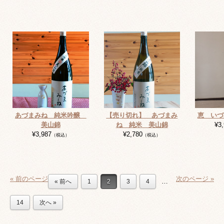
あづまみね 純米吟醸
【売り切れ】 あづまみ
恵 いづ
美山錦
ね 純米 美山錦
¥3
¥3,987
¥2,780
（税込）
（税込）
« 前のページ
次のページ »
…
« 前へ
1
2
3
4
14
次へ »