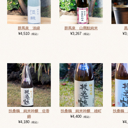
群馬泉 淡緑
群馬泉 山廃酛純米
黒
¥4,510
¥3,267
¥3
（税込）
（税込）
扶桑鶴 純米吟醸 佐香
扶桑鶴 純米吟醸 雄町
扶桑鶴 
錦
¥4,400
（税込）
¥4,180
¥4
（税込）