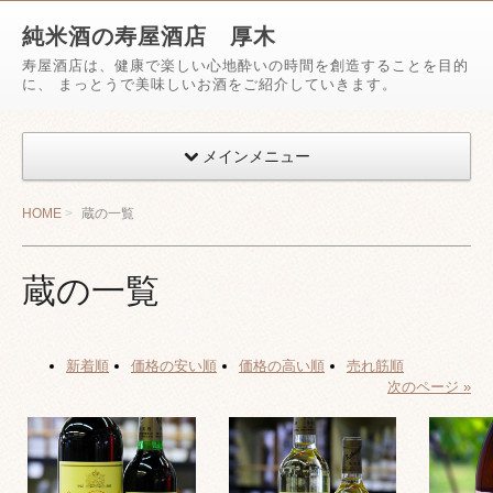
純米酒の寿屋酒店 厚木
寿屋酒店は、健康で楽しい心地酔いの時間を創造することを目的
に、 まっとうで美味しいお酒をご紹介していきます。
メインメニュー
HOME
蔵の一覧
蔵の一覧
新着順
価格の安い順
価格の高い順
売れ筋順
次のページ »