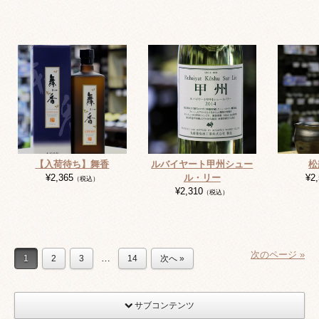
【入荷待ち】舞香
ルバイヤート甲州シュー
松
¥2,365
ル・リー
¥2
（税込）
¥2,310
（税込）
次のページ »
…
1
2
3
14
次へ »
サブコンテンツ