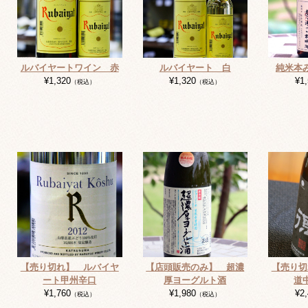
ルバイヤートワイン 赤
ルバイヤート 白
純米本
¥1,320
¥1,320
¥1
（税込）
（税込）
【売り切れ】 ルバイヤ
【店頭販売のみ】 超濃
【売り
ート甲州辛口
厚ヨーグルト酒
道
¥1,760
¥1,980
¥2
（税込）
（税込）