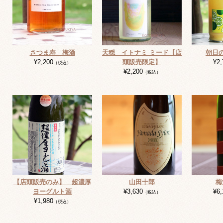
さつま寿 梅酒
天穏 イトナミ ミード【店
朝日
¥2,200
頭販売限定】
¥2,
（税込）
¥2,200
（税込）
【店頭販売のみ】 超濃厚
山田十郎
梅
ヨーグルト酒
¥3,630
¥6,
（税込）
¥1,980
（税込）