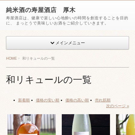
純米酒の寿屋酒店 厚木
寿屋酒店は、健康で楽しい心地酔いの時間を創造することを目的
に、 まっとうで美味しいお酒をご紹介していきます。
メインメニュー
HOME
和リキュールの一覧
和リキュールの一覧
新着順
価格の安い順
価格の高い順
売れ筋順
次のページ »