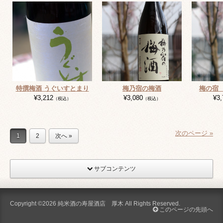
特撰梅酒 うぐいすとまり
梅乃宿の梅酒
梅の宿
¥3,212
¥3,080
¥3,
（税込）
（税込）
次のページ »
1
2
次へ »
サブコンテンツ
Copyright ©2026
純米酒の寿屋酒店 厚木
All Rights Reserved.
このページの先頭へ