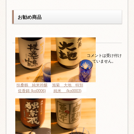
お勧め商品
コメントは受け付け
ていません。
扶桑鶴 純米吟醸
旭菊 大地 特別
佐香錦 (ko0006)
純米 (ko0003)