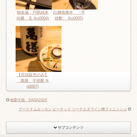
独楽蔵 円熟純米
白麹旭萬年 〈芋
吟醸 玄 (ko0004)
焼酎〉 (ko0005)
【店頭販売のみ】
萬膳 芋焼酎 (k
o0007)
無窮天穏 SAGA2025
アードナムルッカン ピーテッド ソーテルヌワイン樽フィニッシュ
サブコンテンツ