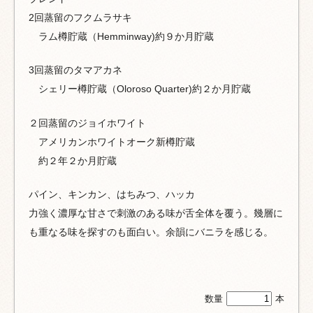
2回蒸留のフクムラサキ
ラム樽貯蔵（Hemminway)約９か月貯蔵
3回蒸留のタマアカネ
シェリー樽貯蔵（Oloroso Quarter)約２か月貯蔵
２回蒸留のジョイホワイト
アメリカンホワイトオーク新樽貯蔵
約２年２か月貯蔵
パイン、キンカン、はちみつ、ハッカ
力強く濃厚な甘さで刺激のある味が舌全体を覆う。幾層に
も重なる味を探すのも面白い。
余韻にバニラを感じる。
数量
本