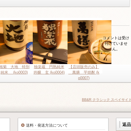
コメントは受け
付けていませ
ん。
旭菊 大地 特別
独楽蔵 円熟純米
【店頭販売のみ】
純米 (ko0003)
吟醸 玄 (ko0004)
萬膳 芋焼酎 (k
o0007)
BB&R クラシック スペイサイ
返
送料・発送方法について