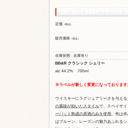
【売り切れ】BB&R クラシック シェ
定価
（税込）
販売価格
（税込）
在庫状態 : 在庫有り
BB&R クラシック シェリー
alc 44.2% 700ml
※ラベルが新しく変更になっております
ウイスキーにラグジュアリーさを与える
の風味が効いたスタイル
で、スペイサイ
ーバット熟成の原酒のみを使用
。色は赤
はプルーン、レーズンの魅力あふれるシ