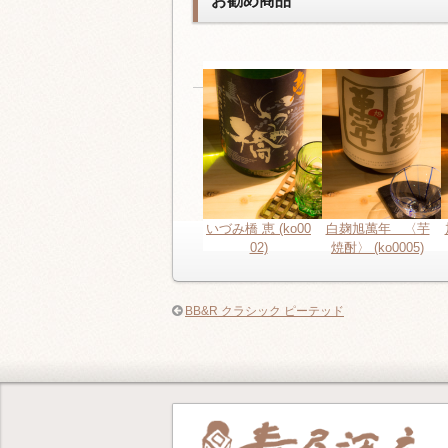
お勧め商品
いづみ橋 恵 (ko00
白麹旭萬年 〈芋
02)
焼酎〉 (ko0005)
BB&R クラシック ピーテッド