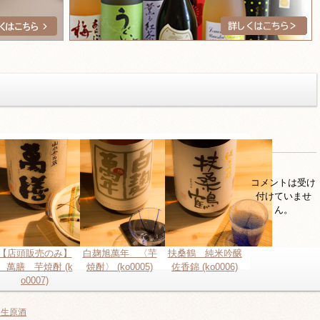
コメントは受け
付けていませ
ん。
【店頭販売のみ】
白麹旭萬年 〈芋
扶桑鶴 純米吟醸
萬膳 芋焼酎 (k
焼酎〉 (ko0005)
佐香錦 (ko0006)
o0007)
過生原酒