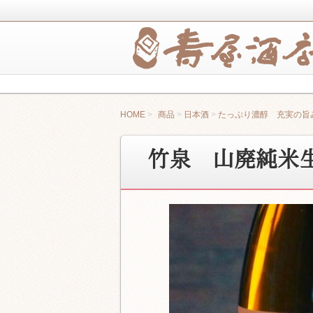
寿屋酒店は、健康で楽しい心地酔いの
純米酒の寿屋酒店 
HOME
商品
日本酒
たっぷり濃醇 充実の旨
竹泉 山廃純米