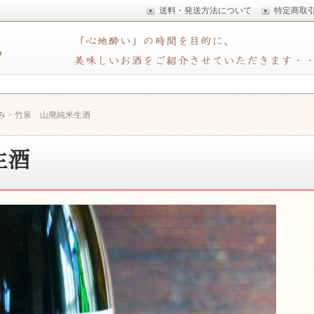
送料・発送方法について
特定商取
時間を創造することを目的に、 まっとうで美味しいお酒をご紹介
厚木
み
竹泉 山廃純米生酒
生酒