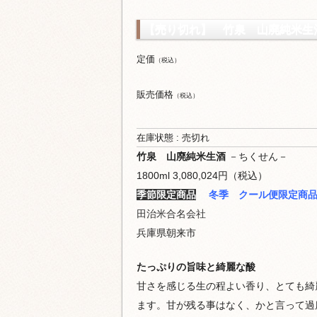
【売り切れ】 竹泉 山廃純米生酒 (
定価
（税込）
販売価格
（税込）
在庫状態 : 売切れ
竹泉 山廃純米生酒
－ちくせん－
1800ml 3,080,024円（税込）
季節限定商品
冬季 クール便限定商
田治米合名会社
兵庫県朝来市
たっぷりの旨味と綺麗な酸
甘さを感じる生の程よい香り、とても綺
ます。甘が残る事はなく、かと言って過