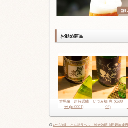
お勧め商品
群馬泉 超特選純
いづみ橋 恵 (ko00
米 (ko0001)
02)
いづみ橋 とんぼラベル 純米吟醸山田錦無濾