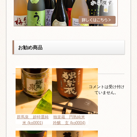
お勧め商品
コメントは受け付け
ていません。
群馬泉 超特選純
独楽蔵 円熟純米
米 (ko0001)
吟醸 玄 (ko0004)