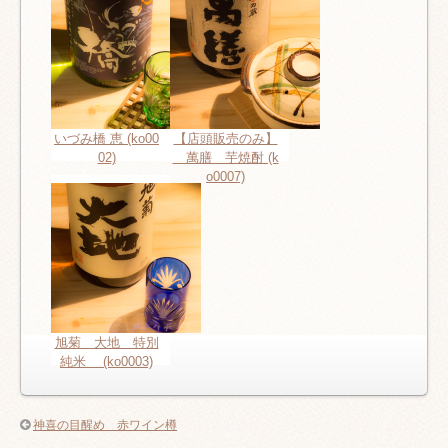
いづみ橋 恵 (ko00
【店頭販売のみ】
02)
萬膳 芋焼酎 (k
o0007)
旭菊 大地 特別
純米 (ko0003)
神喜の目醒め 赤ワイン樽