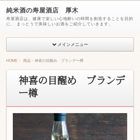
純米酒の寿屋酒店 厚木
寿屋酒店は、健康で楽しい心地酔いの時間を創造することを目的
に、 まっとうで美味しいお酒をご紹介していきます。
メインメニュー
HOME
商品
神喜の目醒め ブランデー樽
神喜の目醒め ブランデ
ー樽