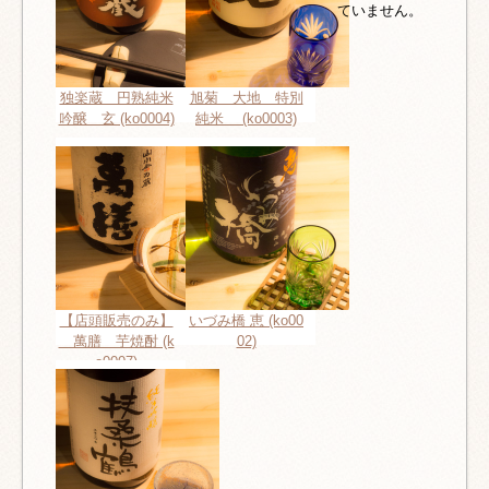
ていません。
独楽蔵 円熟純米
旭菊 大地 特別
吟醸 玄 (ko0004)
純米 (ko0003)
【店頭販売のみ】
いづみ橋 恵 (ko00
萬膳 芋焼酎 (k
02)
o0007)