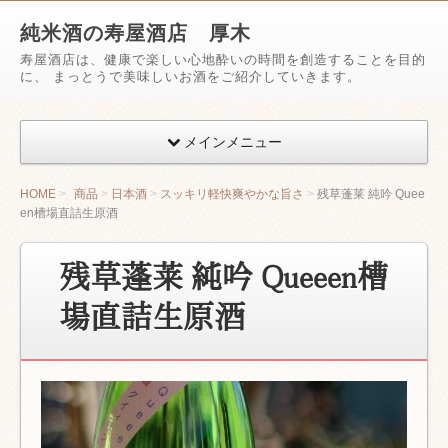
純米酒の寿屋酒店 厚木
寿屋酒店は、健康で楽しい心地酔いの時間を創造することを目的
に、 まっとうで美味しいお酒をご紹介していきます。
メインメニュー
HOME
商品
日本酒
スッキリ軽快爽やかな旨さ
残草蓬莱 純吟 Quee
en槽場直詰生原酒
残草蓬莱 純吟 Queeen槽
場直詰生原酒