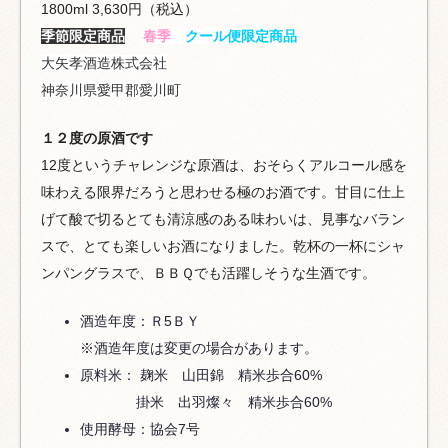
1800ml 3,630円（税込）
季節限定商品
春季
クール便限定商品
大矢孝酒造株式会社
神奈川県愛甲郡愛川町
１２度の原酒です
12度というチャレンジな原酒は、おそらくアルコール感を
味わえる限界だろうと思わせる極のお酒です。甘目に仕上
げて酸で切るとても清涼感のある味わいは、見事なバラン
スで、とても楽しいお酒になりました。乾杯の一杯にシャ
ンパングラスで、ＢＢＱでも活躍しそうな生酒です。
酒造年度：Ｒ5ＢＹ
※酒造年度は変更の場合があります。
原料米： 麹米 山田錦 精米歩合60%
掛米 出羽燦々 精米歩合60%
使用酵母：協会7号