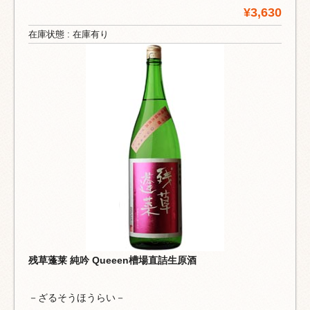
¥3,630
在庫状態 : 在庫有り
残草蓬莱 純吟 Queeen槽場直詰生原酒
－ざるそうほうらい－