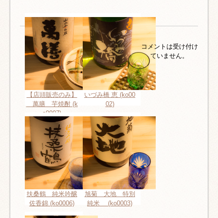
コメントは受け付け
ていません。
【店頭販売のみ】
いづみ橋 恵 (ko00
萬膳 芋焼酎 (k
02)
o0007)
扶桑鶴 純米吟醸
旭菊 大地 特別
佐香錦 (ko0006)
純米 (ko0003)