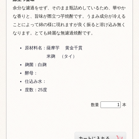
余分な濾過をせず、そのまま瓶詰めしているため、華やか
な香りと、旨味が際立つ芋焼酎です。うまみ成分が冷える
ことによって綿の様に現れますが良く振ると溶け込み無く
なります。とても綺麗な無濾過焼酎です。
原材料名：薩摩芋 黄金千貫
米麹 （タイ）
麹菌：白麹
酵母：
仕込み水：
度数：25度
数量
本