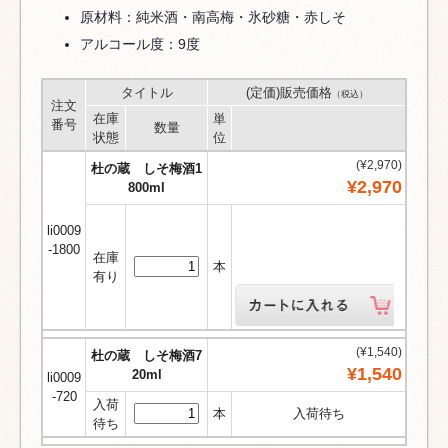
原材料：純米酒・南高梅・氷砂糖・赤しそ
アルコール度：9度
タイトル
(定価)販売価格
（税込）
注文
在庫
単
番号
数量
状態
位
(¥2,970)
杜の蔵 しそ梅酒1
¥2,970
800ml
li0009
-1800
在庫
本
有り
(¥1,540)
杜の蔵 しそ梅酒7
¥1,540
20ml
li0009
-720
入荷
本
入荷待ち
待ち