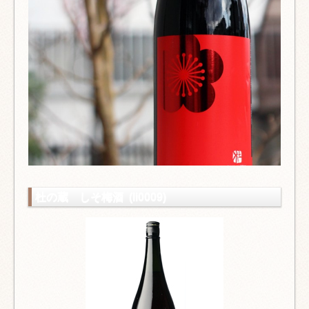
杜の蔵 しそ梅酒 (li0009)