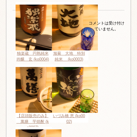
コメントは受け付け
ていません。
独楽蔵 円熟純米
旭菊 大地 特別
吟醸 玄 (ko0004)
純米 (ko0003)
【店頭販売のみ】
いづみ橋 恵 (ko00
萬膳 芋焼酎 (k
02)
o0007)