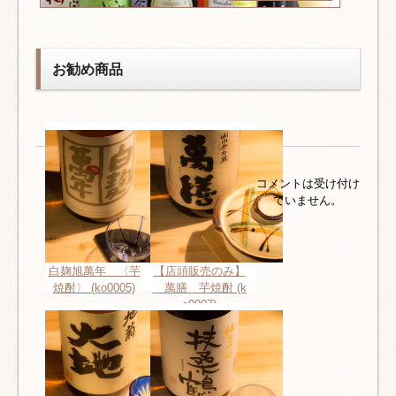
お勧め商品
コメントは受け付け
ていません。
白麹旭萬年 〈芋
【店頭販売のみ】
焼酎〉 (ko0005)
萬膳 芋焼酎 (k
o0007)