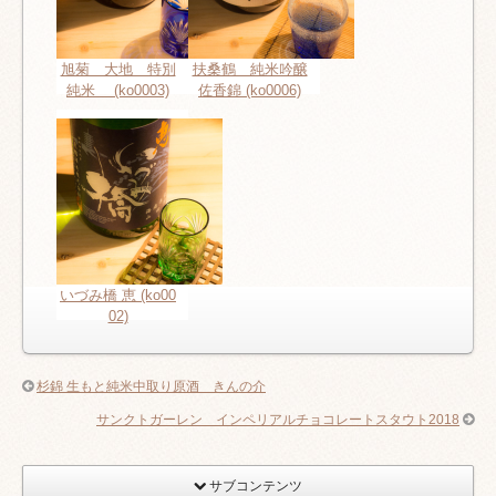
旭菊 大地 特別
扶桑鶴 純米吟醸
純米 (ko0003)
佐香錦 (ko0006)
いづみ橋 恵 (ko00
02)
杉錦 生もと純米中取り原酒 きんの介
サンクトガーレン インペリアルチョコレートスタウト2018
サブコンテンツ