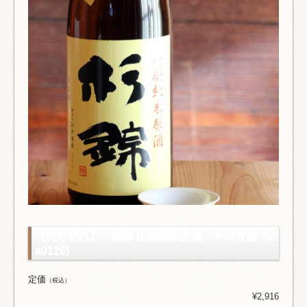
【売り切れ】 杉錦 山廃純米原酒 十年古酒 (s
a0129)
定価
（税込）
¥2,916