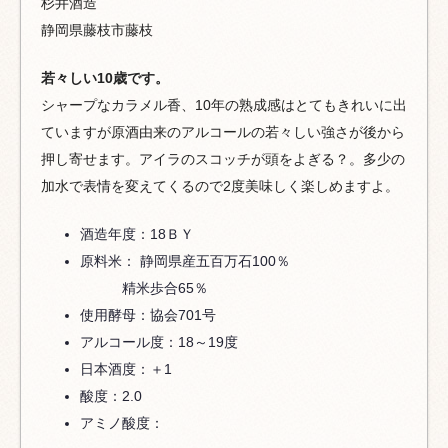
杉井酒造
静岡県藤枝市藤枝
若々しい10歳です。
シャープなカラメル香、10年の熟成感はとてもきれいに出
ていますが原酒由来のアルコールの若々しい強さが後から
押し寄せます。アイラのスコッチが頭をよぎる？。多少の
加水で表情を変えてくるので2度美味しく楽しめますよ。
酒造年度：18ＢＹ
原料米： 静岡県産五百万石100％
精米歩合65％
使用酵母：協会701号
アルコール度：18～19度
日本酒度：＋1
酸度：2.0
アミノ酸度：