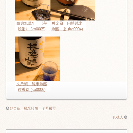
白麹旭萬年 〈芋
独楽蔵 円熟純米
焼酎〉 (ko0005)
吟醸 玄 (ko0004)
扶桑鶴 純米吟醸
佐香錦 (ko0006)
ひこ孫 純米吟醸 ７号酵母
真穂人