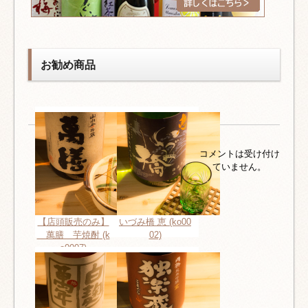
お勧め商品
コメントは受け付け
ていません。
【店頭販売のみ】
いづみ橋 恵 (ko00
萬膳 芋焼酎 (k
02)
o0007)