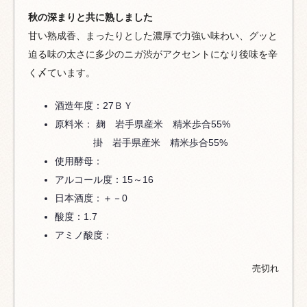
秋の深まりと共に熟しました
甘い熟成香、まったりとした濃厚で力強い味わい、グッと
迫る味の太さに多少のニガ渋がアクセントになり後味を辛
く〆ています。
酒造年度：27ＢＹ
原料米： 麹 岩手県産米 精米歩合55%
掛 岩手県産米 精米歩合55%
使用酵母：
アルコール度：15～16
日本酒度：＋－0
酸度：1.7
アミノ酸度：
売切れ