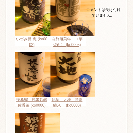
コメントは受け付け
ていません。
いづみ橋 恵 (ko00
白麹旭萬年 〈芋
02)
焼酎〉 (ko0005)
扶桑鶴 純米吟醸
旭菊 大地 特別
佐香錦 (ko0006)
純米 (ko0003)