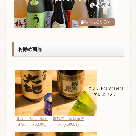
お勧め商品
コメントは受け付け
ていません。
旭菊 大地 特別
群馬泉 超特選純
純米 (ko0003)
米 (ko0001)