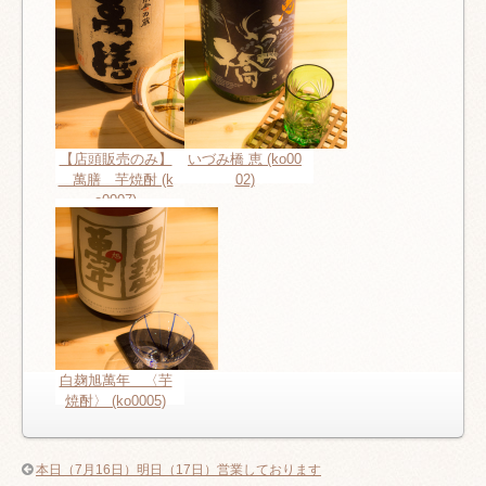
【店頭販売のみ】
いづみ橋 恵 (ko00
萬膳 芋焼酎 (k
02)
o0007)
白麹旭萬年 〈芋
焼酎〉 (ko0005)
本日（7月16日）明日（17日）営業しております