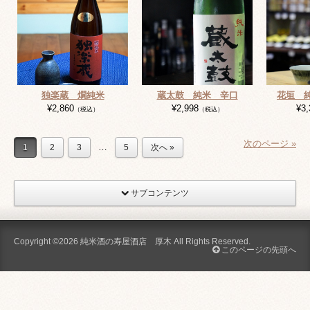
独楽蔵 燗純米
蔵太鼓 純米 辛口
花垣 
¥2,860
¥2,998
¥3,
（税込）
（税込）
次のページ »
…
1
2
3
5
次へ »
サブコンテンツ
Copyright ©2026
純米酒の寿屋酒店 厚木
All Rights Reserved.
このページの先頭へ