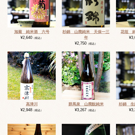
旭菊 純米酒 六号
杉錦 山廃純米 天保一三
花垣 
¥2,640
年
¥3,
（税込）
¥2,750
（税込）
高津川
群馬泉 山廃酛純米
杉錦 生
¥2,948
¥3,267
¥3,
（税込）
（税込）