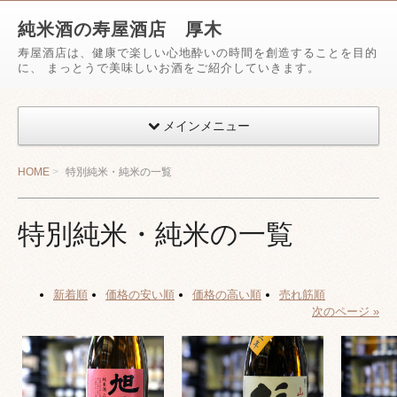
純米酒の寿屋酒店 厚木
寿屋酒店は、健康で楽しい心地酔いの時間を創造することを目的
に、 まっとうで美味しいお酒をご紹介していきます。
メインメニュー
HOME
特別純米・純米の一覧
特別純米・純米の一覧
新着順
価格の安い順
価格の高い順
売れ筋順
次のページ »